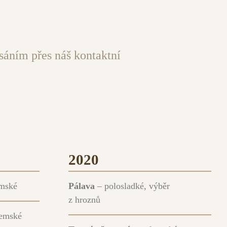
sáním přes náš kontaktní
2020
emské
Pálava
– polosladké, výběr
z hroznů
zemské