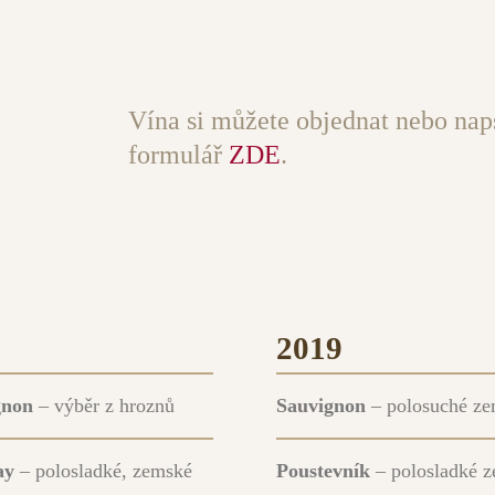
Vína si můžete objednat nebo nap
formulář
ZDE
.
2019
gnon
– výběr z hroznů
Sauvignon
– polosuché z
ay
– polosladké, zemské
Poustevník
– polosladké 