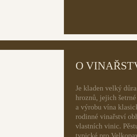
O VINAŘST
Je kladen velký důra
hroznů, jejich šetrn
a výrobu vína klasi
rodinné vinařství o
vlastních vinic. Pěs
typické pro Velkopa