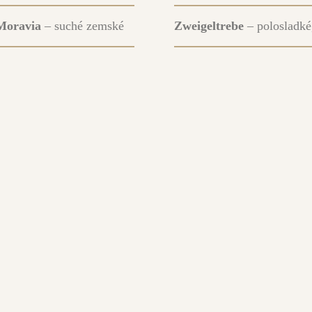
Moravia
– suché zemské
Zweigeltrebe
– polosladk