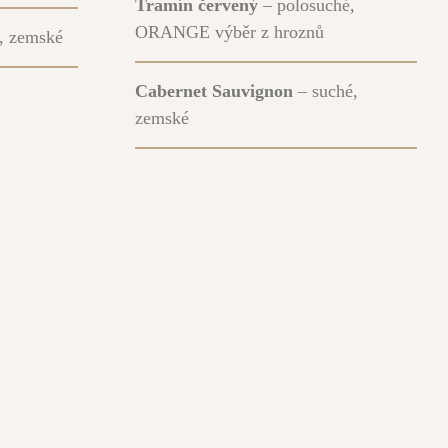
Tramín červený
– polosuché,
ORANGE výběr z hroznů
é, zemské
Cabernet Sauvignon
– suché,
zemské