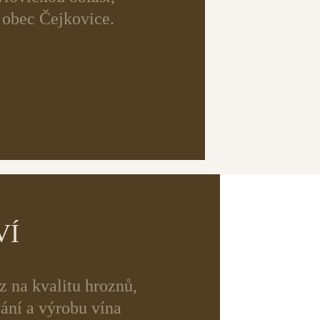
 obec Čejkovice.
VÍ
z na kvalitu hroznů,
vání a výrobu vína