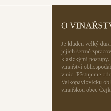
O VINAŘST
Je kladen velký důra
jejich šetrné zpraco
klasickými postupy.
vinařství obhospodař
vinic. Pěstujeme odr
Velkopavlovicku obl
vinařskou obec Čejk