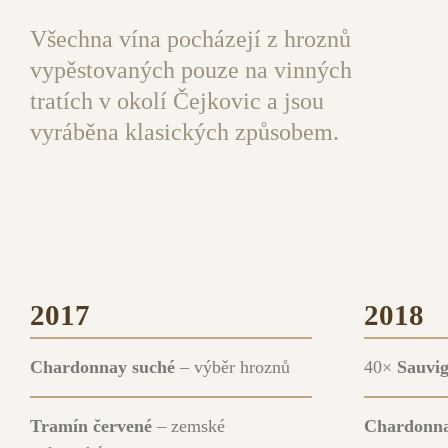
Všechna vína pocházejí z hroznů
vypěstovaných pouze na vinných
tratích v okolí Čejkovic a jsou
vyráběna klasických způsobem.
2017
2018
Chardonnay suché
– výběr hroznů
40×
Sauvi
Tramín červené
– zemské
Chardonn