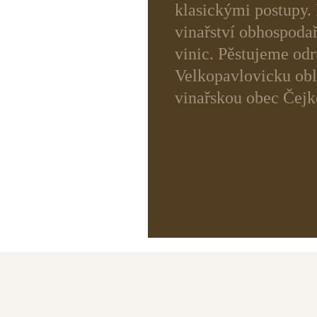
klasickými postupy.
vinařství obhospodař
vinic. Pěstujeme odr
Velkopavlovicku obl
vinařskou obec Čejk