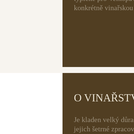
konkrétně vinařskou
O VINAŘST
Je kladen velký důra
jejich šetrné zpraco