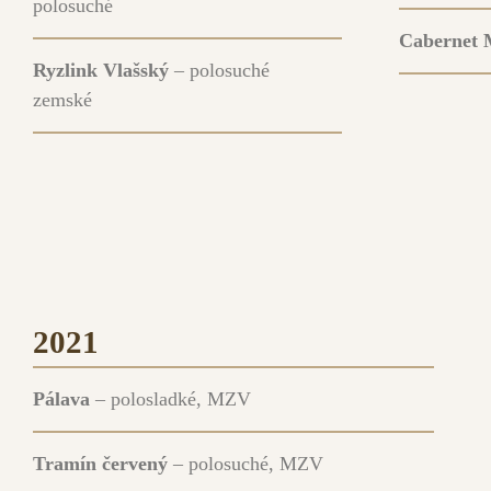
polosuché
Cabernet 
Ryzlink Vlašský
– polosuché
zemské
2021
Pálava
– polosladké, MZV
Tramín červený
– polosuché, MZV