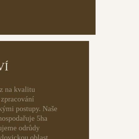
VÍ
z na kvalitu
é zpracování
ckými postupy. Naše
bhospodařuje 5ha
tujeme odrůdy
vlovickou oblast,