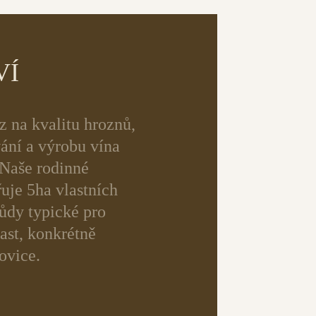
VÍ
z na kvalitu hroznů,
vání a výrobu vína
 Naše rodinné
uje 5ha vlastních
ůdy typické pro
ast, konkrétně
ovice.