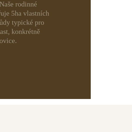
 Naše rodinné
uje 5ha vlastních
ůdy typické pro
ast, konkrétně
ovice.