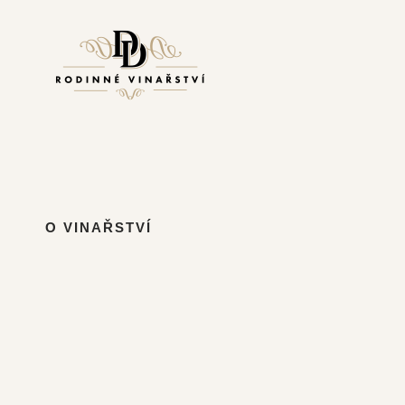
Přeskočit
na
obsah
O VINAŘSTVÍ